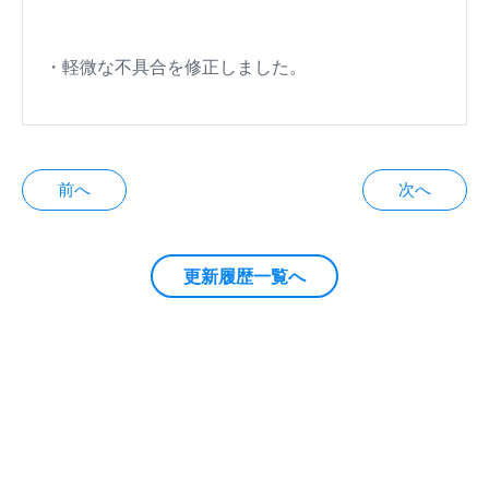
・軽微な不具合を修正しました。
投
前へ
次へ
稿
ナ
更新履歴一覧へ
ビ
ゲ
ー
シ
ョ
ン